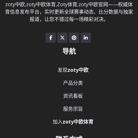
zoty中欧,zoty中欧体育,Zoty体育,zoty中欧官网——权威体
育信息发布平台，实时更新全球赛事动态、比分数据与独家
报道，让您不错过每一场精彩对决。
导航
发现
zoty中欧
产品分类
资讯看板
服务宗旨
加入
zoty中欧体育