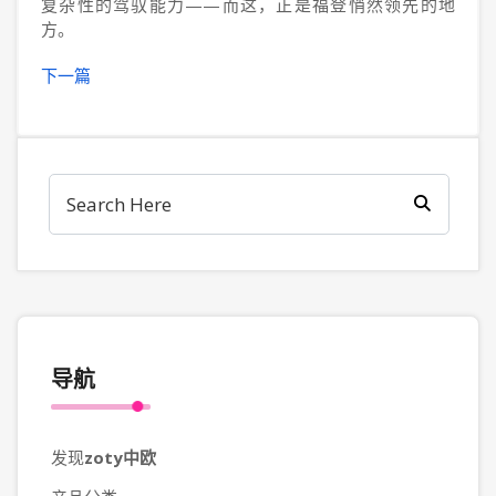
复杂性的驾驭能力——而这，正是福登悄然领先的地
方。
下一篇
导航
发现
zoty中欧