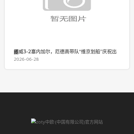
挪威3-2塞内加尔，厄德高带队“维京划船”庆祝出圈
2026-06-28