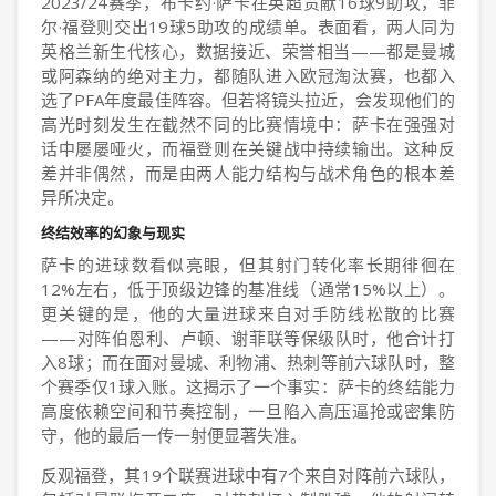
2023/24赛季，布卡约·萨卡在英超贡献16球9助攻，菲
尔·福登则交出19球5助攻的成绩单。表面看，两人同为
英格兰新生代核心，数据接近、荣誉相当——都是曼城
或阿森纳的绝对主力，都随队进入欧冠淘汰赛，也都入
选了PFA年度最佳阵容。但若将镜头拉近，会发现他们的
高光时刻发生在截然不同的比赛情境中：萨卡在强强对
话中屡屡哑火，而福登则在关键战中持续输出。这种反
差并非偶然，而是由两人能力结构与战术角色的根本差
异所决定。
终结效率的幻象与现实
萨卡的进球数看似亮眼，但其射门转化率长期徘徊在
12%左右，低于顶级边锋的基准线（通常15%以上）。
更关键的是，他的大量进球来自对手防线松散的比赛
——对阵伯恩利、卢顿、谢菲联等保级队时，他合计打
入8球；而在面对曼城、利物浦、热刺等前六球队时，整
个赛季仅1球入账。这揭示了一个事实：萨卡的终结能力
高度依赖空间和节奏控制，一旦陷入高压逼抢或密集防
守，他的最后一传一射便显著失准。
反观福登，其19个联赛进球中有7个来自对阵前六球队，