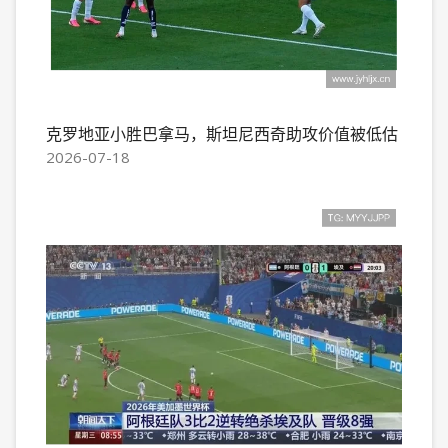
克罗地亚小胜巴拿马，斯坦尼西奇助攻价值被低估
2026-07-18