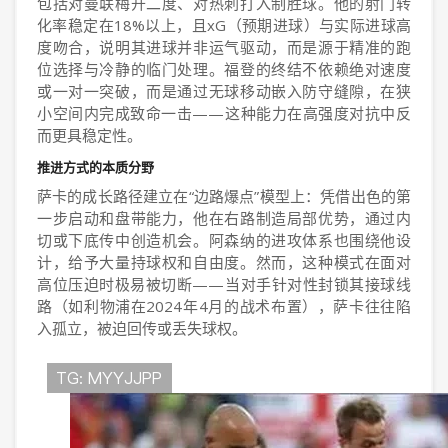
包括对曼联梅开二度、对热刺打入制胜球。他的射门转
化率稳定在18%以上，且xG（预期进球）与实际进球高
度吻合，说明其进球并非运气驱动，而是源于精准的跑
位选择与冷静的临门处理。福登的终结不依赖绝对速度
或一对一突破，而是通过无球移动嵌入防守缝隙，在狭
小空间内完成致命一击——这种能力在高强度对抗中反
而更具稳定性。
推进方式的本质分野
萨卡的成长路径建立在“边路爆点”模型上：凭借出色的第
一步启动和盘带能力，他在右路制造局部优势，通过内
切或下底传中创造机会。阿森纳的进攻体系也围绕他设
计，给予大量持球权和自由度。然而，这种模式在面对
高位压迫时极易被切断——当对手针对性封锁其接球线
路（如利物浦在2024年4月的战术布置），萨卡往往陷
入孤立，被迫回传或丢失球权。