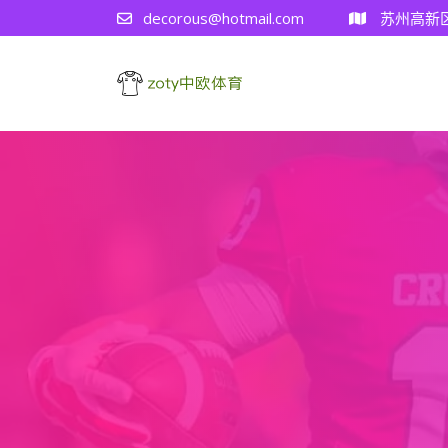
decorous@hotmail.com
苏州高新