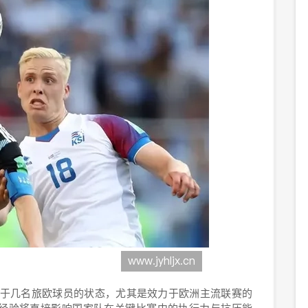
于几名旅欧球员的状态，尤其是效力于欧洲主流联赛的