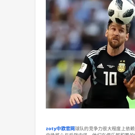
zoty中欧官网
球队的竞争力很大程度上依赖