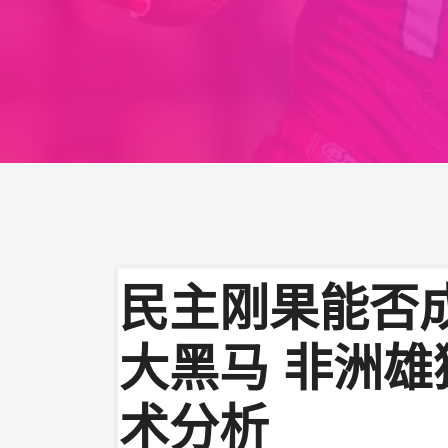
民主刚果能否成
大黑马 非洲
术分析