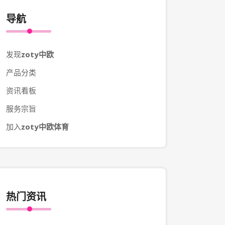
导航
发现
zoty中欧
产品分类
资讯看板
服务宗旨
加入
zoty中欧体育
热门资讯