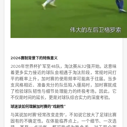
2026赛制背景下的特殊意义
2026年世界杯扩军至48队，淘汰赛从32强开始。这意味
着更多实力接近的球队会相遇于淘汰阶段，常规时间打
平的概率上升，加时赛的使用频率可能高于往届。当多
支风格相近、准备充分的队伍陷入僵局时，加时赛就成
了检验球队韧性与细节处理能力的终极考场。因此，它
不仅是时间的延长，更是对球队综合实力的深度考验。
球迷该如何理解加时赛的“戏剧性”
与其说加时赛“经常改变走势”，不如说它放大了足球比赛
固有的不确定性。在体能临界点上，一个细节、一次选