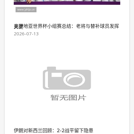
克罗地亚世界杯小组赛总结：老将与替补球员发挥关键
2026-07-13
伊朗对新西兰回顾：2-2战平留下隐患