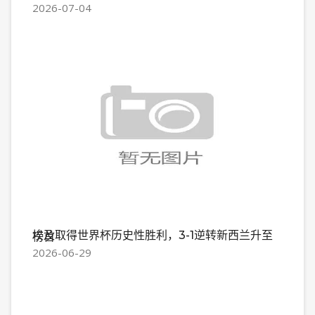
2026-07-04
埃及取得世界杯历史性胜利，3-1逆转新西兰升至榜首
2026-06-29