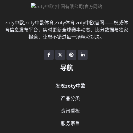
zoty中欧,zoty中欧体育,Zoty体育,zoty中欧官网——权威体
育信息发布平台，实时更新全球赛事动态、比分数据与独家
报道，让您不错过每一场精彩对决。
导航
发现
zoty中欧
产品分类
资讯看板
服务宗旨