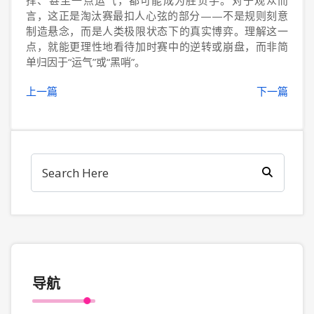
择、甚至一点运气，都可能成为胜负手。对于观众而
言，这正是淘汰赛最扣人心弦的部分——不是规则刻意
制造悬念，而是人类极限状态下的真实博弈。理解这一
点，就能更理性地看待加时赛中的逆转或崩盘，而非简
单归因于“运气”或“黑哨”。
上一篇
下一篇
导航